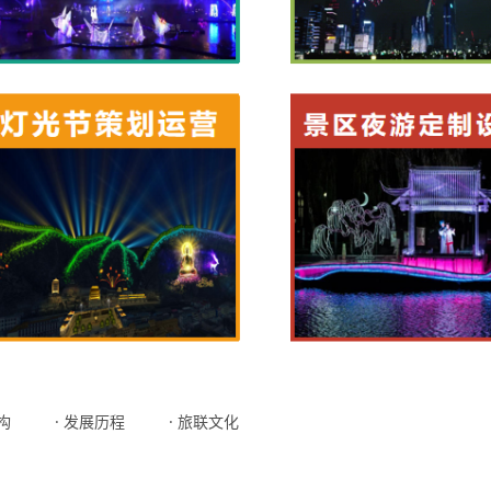
构
· 发展历程
· 旅联文化