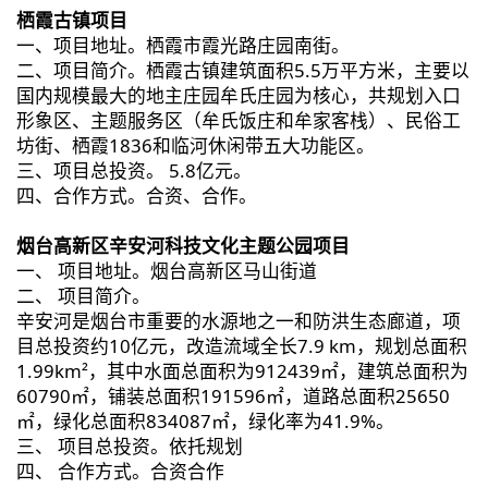
栖霞古镇项目
一、项目地址。栖霞市霞光路庄园南街。
二、项目简介。栖霞古镇建筑面积5.5万平方米，主要以
国内规模最大的地主庄园牟氏庄园为核心，共规划入口
形象区、主题服务区（牟氏饭庄和牟家客栈）、民俗工
坊街、栖霞1836和临河休闲带五大功能区。
三、项目总投资。 5.8亿元。
四、合作方式。合资、合作。
烟台高新区辛安河科技文化主题公园项目
一、 项目地址。烟台高新区马山街道
二、 项目简介。
辛安河是烟台市重要的水源地之一和防洪生态廊道，项
目总投资约10亿元，改造流域全长7.9 km，规划总面积
1.99km²，其中水面总面积为912439㎡，建筑总面积为
60790㎡，铺装总面积191596㎡，道路总面积25650
㎡，绿化总面积834087㎡，绿化率为41.9%。
三、 项目总投资。依托规划
四、 合作方式。合资合作